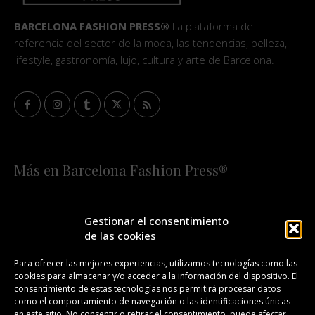
BARCELONA FASHION PRESS®
La plataforma de
referencia del sector de la moda, las tendencias, belleza,
lifestyle, gastronomía, lujo, cultura y arte de Barcelona.
Más en Barcelona Fashion Press®
HOME
QUIÉNES SOMOS
STAFF
Gestionar el consentimiento
de las cookies
¡SUSCRÍBETE A NUESTRA FASHION NEWS!
Para ofrecer las mejores experiencias, utilizamos tecnologías como las
cookies para almacenar y/o acceder a la información del dispositivo. El
CONTACTO
REDACCIÓN
PUBLICIDAD
consentimiento de estas tecnologías nos permitirá procesar datos
como el comportamiento de navegación o las identificaciones únicas
ISSN 2385-4839
DL B 27443-2014
en este sitio. No consentir o retirar el consentimiento, puede afectar