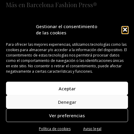
Más en Barcelona Fashion Press®
HOME
QUIÉNES SOMOS
STAFF
Gestionar el consentimiento
de las cookies
¡SUSCRÍBETE A NUESTRA FASHION NEWS!
Para ofrecer las mejores experiencias, utilizamos tecnologías como las
cookies para almacenar y/o acceder a la información del dispositivo. El
CONTACTO
REDACCIÓN
PUBLICIDAD
consentimiento de estas tecnologías nos permitirá procesar datos
como el comportamiento de navegación o las identificaciones únicas
ISSN 2385-4839
DL B 27443-2014
en este sitio. No consentir o retirar el consentimiento, puede afectar
negativamente a ciertas características y funciones.
GESTIÓN DE LA ORGANIZACIÓN
Aceptar
©BARCELONA FASHION PRESS®/™
Denegar
Todos los derechos reservados. Copyright 2008-2024.
Barcelona Fashion Press®/™ es una marca registrada.
Ver preferencias
Política de cookies
Aviso legal
Aviso legal
Política de privacidad
Política de cookies