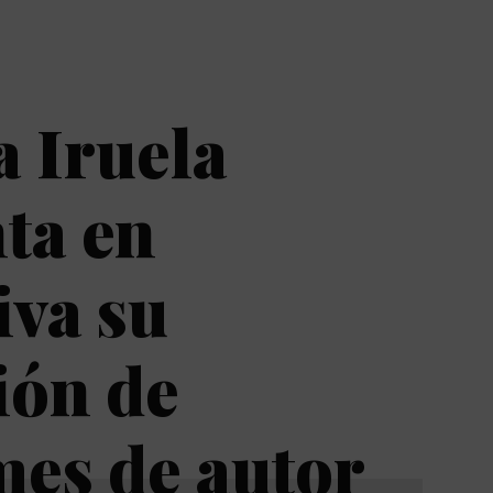
 Iruela
ta en
iva su
ión de
es de autor