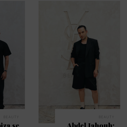
BEAUTY
BEAUTY
iza se
Abdel Jahouh: