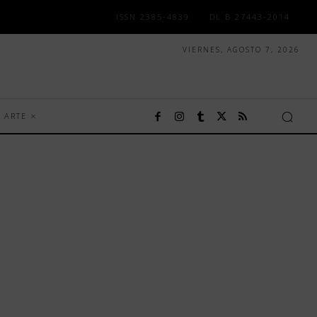
ISSN 2385-4839
DL B 27443-2014
VIERNES, AGOSTO 7, 2026
ARTE