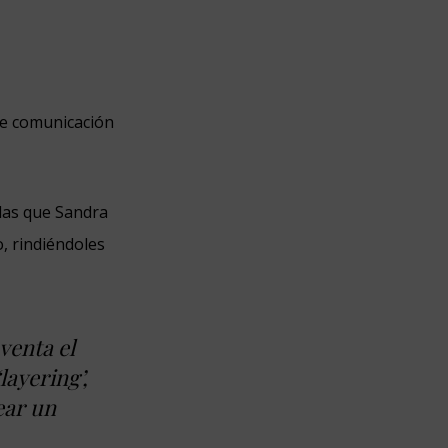
de comunicación
las que Sandra
o, rindiéndoles
venta el
ayering’,
ear un