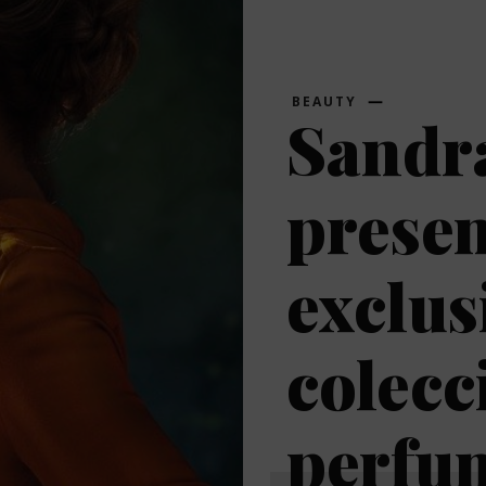
BEAUTY
Sandra
presen
exclus
colecc
perfum