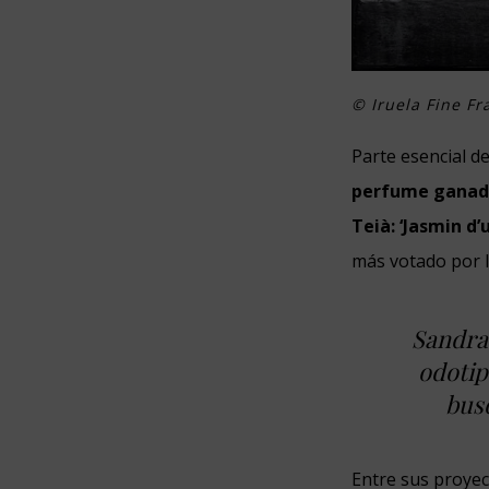
© Iruela Fine F
Parte esencial d
perfume ganado
Teià: ‘Jasmin d’
más votado por l
Sandra 
odotip
busq
Entre sus proyect