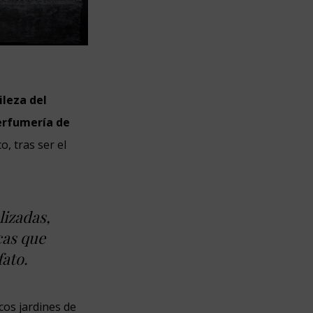
ileza del
erfumería de
o, tras ser el
lizadas,
cas que
fato.
cos jardines de