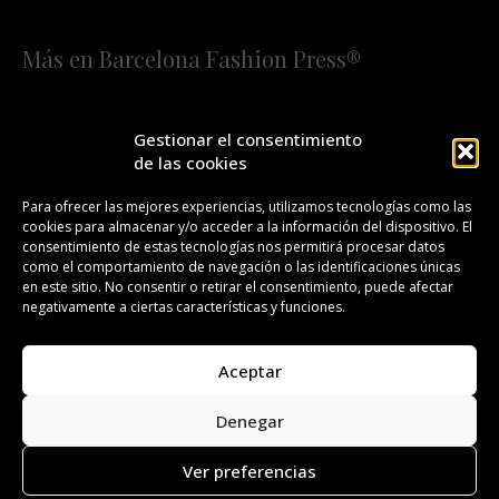
Más en Barcelona Fashion Press®
HOME
QUIÉNES SOMOS
STAFF
Gestionar el consentimiento
de las cookies
¡SUSCRÍBETE A NUESTRA FASHION NEWS!
Para ofrecer las mejores experiencias, utilizamos tecnologías como las
cookies para almacenar y/o acceder a la información del dispositivo. El
CONTACTO
REDACCIÓN
PUBLICIDAD
consentimiento de estas tecnologías nos permitirá procesar datos
como el comportamiento de navegación o las identificaciones únicas
ISSN 2385-4839
DL B 27443-2014
en este sitio. No consentir o retirar el consentimiento, puede afectar
negativamente a ciertas características y funciones.
GESTIÓN DE LA ORGANIZACIÓN
Aceptar
©BARCELONA FASHION PRESS®/™
Denegar
Todos los derechos reservados. Copyright 2008-2024.
Barcelona Fashion Press®/™ es una marca registrada.
Ver preferencias