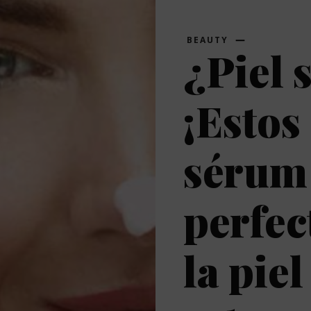
BEAUTY
¿Piel 
¡Estos
sérum
perfec
la pie