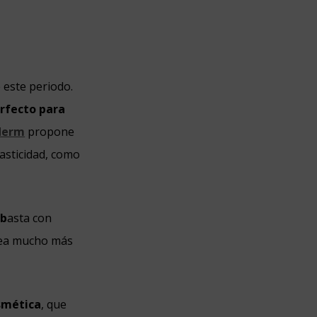
 este periodo.
rfecto para
derm
propone
lasticidad, como
 b
asta con
 sea mucho más
smética
, que