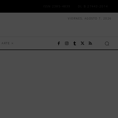
ISSN 2385-4839
DL B 27443-2014
VIERNES, AGOSTO 7, 2026
ARTE