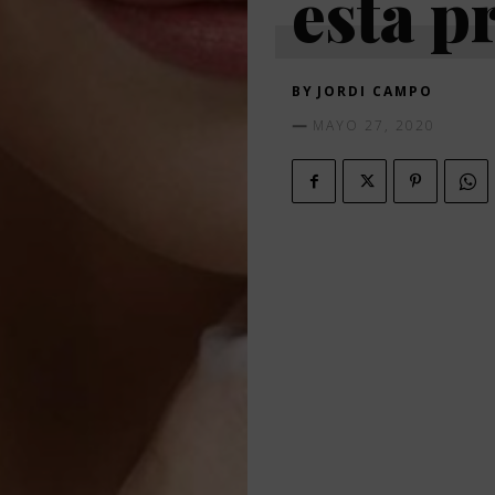
esta p
BY
JORDI CAMPO
MAYO 27, 2020