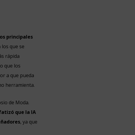
os principales
 los que se
ás rápida
o que los
emor a que pueda
omo herramienta.
osio de Moda.
atizó que la IA
señadores
, ya que