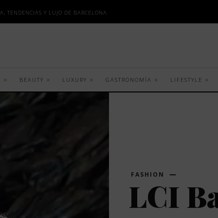
A, TENDENCIAS Y LUJO DE BARCELONA
S
BEAUTY
LUXURY
GASTRONOMÍA
LIFESTYLE
FASHION
LCI B