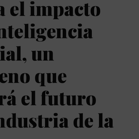
a el impacto
Inteligencia
ial, un
eno que
á el futuro
ndustria de la