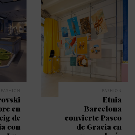
FASHION
FASHION
ovski
Etnia
bre en
Barcelona
eig de
convierte Paseo
ia con
de Gracia en