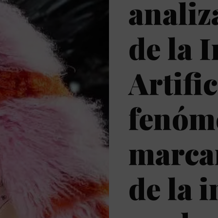
analiz
de la 
Artific
fenóm
marcar
de la i