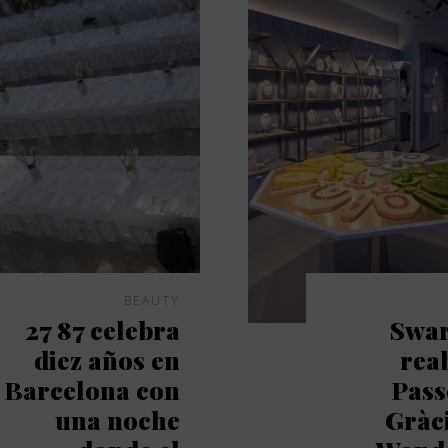
BEAUTY
27 87 celebra
Swar
diez años en
rea
Barcelona con
Pass
una noche
Gràc