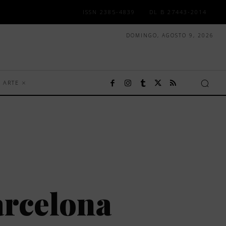
ISSN 2385-4839
DL B 27443-2014
DOMINGO, AGOSTO 9, 2026
ARTE
arcelona