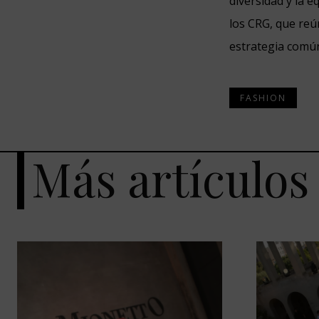
diversidad y la 
los CRG, que reú
estrategia común
FASHION
Más artículos