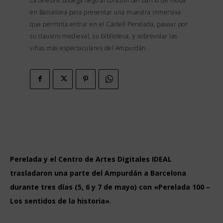
La célebre bodega llegó al corazón del barrio de moda
en Barcelona para presentar una muestra inmersiva
que permitía entrar en el Castell Perelada, pasear por
su claustro medieval, su biblioteca, y sobrevolar las
viñas más espectaculares del Ampurdán.
Perelada y el Centro de Artes Digitales IDEAL
trasladaron una parte del Ampurdán a Barcelona
durante tres días (5, 6 y 7 de mayo) con «Perelada 100 –
Los sentidos de la historia»
.