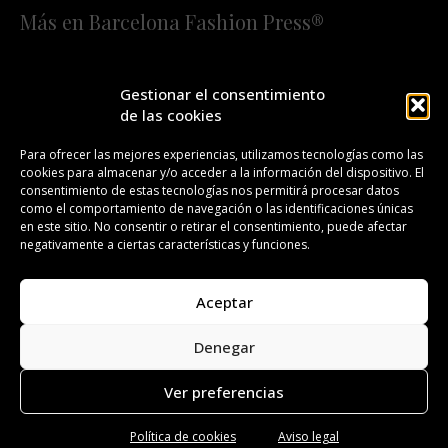
Más en Barcelona Fashion Press®
HOME
QUIÉNES SOMOS
STAFF
Gestionar el consentimiento
de las cookies
¡SUSCRÍBETE A NUESTRA FASHION NEWS!
Para ofrecer las mejores experiencias, utilizamos tecnologías como las
cookies para almacenar y/o acceder a la información del dispositivo. El
CONTACTO
REDACCIÓN
PUBLICIDAD
consentimiento de estas tecnologías nos permitirá procesar datos
como el comportamiento de navegación o las identificaciones únicas
ISSN 2385-4839
DL B 27443-2014
en este sitio. No consentir o retirar el consentimiento, puede afectar
negativamente a ciertas características y funciones.
GESTIÓN DE LA ORGANIZACIÓN
Aceptar
©BARCELONA FASHION PRESS®/™
Denegar
Todos los derechos reservados. Copyright 2008-2024.
Barcelona Fashion Press®/™ es una marca registrada.
Ver preferencias
Política de cookies
Aviso legal
Aviso legal
Política de privacidad
Política de cookies