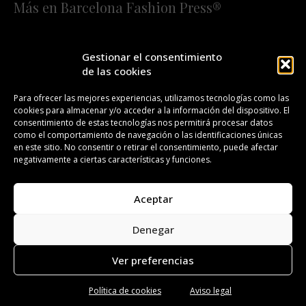
Más en Barcelona Fashion Press®
HOME
QUIÉNES SOMOS
STAFF
Gestionar el consentimiento
de las cookies
¡SUSCRÍBETE A NUESTRA FASHION NEWS!
Para ofrecer las mejores experiencias, utilizamos tecnologías como las
cookies para almacenar y/o acceder a la información del dispositivo. El
CONTACTO
REDACCIÓN
PUBLICIDAD
consentimiento de estas tecnologías nos permitirá procesar datos
como el comportamiento de navegación o las identificaciones únicas
ISSN 2385-4839
DL B 27443-2014
en este sitio. No consentir o retirar el consentimiento, puede afectar
negativamente a ciertas características y funciones.
GESTIÓN DE LA ORGANIZACIÓN
Aceptar
©BARCELONA FASHION PRESS®/™
Denegar
Todos los derechos reservados. Copyright 2008-2024.
Barcelona Fashion Press®/™ es una marca registrada.
Ver preferencias
Política de cookies
Aviso legal
Aviso legal
Política de privacidad
Política de cookies