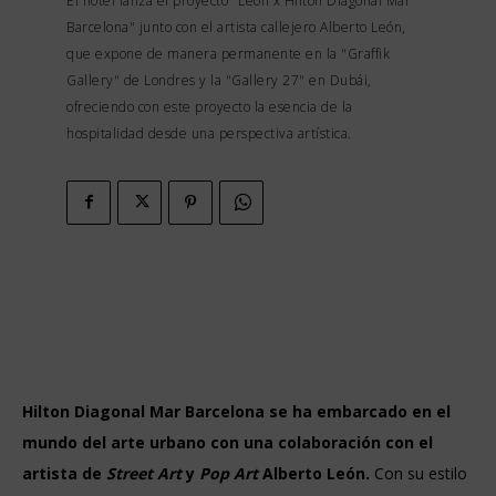
El hotel lanza el proyecto "León x Hilton Diagonal Mar
Barcelona" junto con el artista callejero Alberto León,
que expone de manera permanente en la "Graffik
Gallery" de Londres y la "Gallery 27" en Dubái,
ofreciendo con este proyecto la esencia de la
hospitalidad desde una perspectiva artística.
Hilton Diagonal Mar Barcelona se ha embarcado en el
mundo del arte urbano con una colaboración con el
artista de
Street Art
y
Pop Art
Alberto León.
Con su estilo