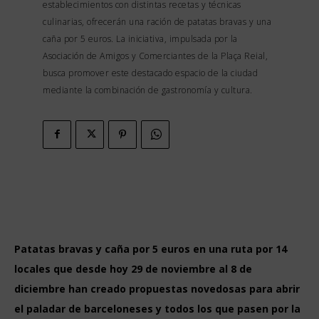
establecimientos con distintas recetas y técnicas
culinarias, ofrecerán una ración de patatas bravas y una
caña por 5 euros. La iniciativa, impulsada por la
Asociación de Amigos y Comerciantes de la Plaça Reial,
busca promover este destacado espacio de la ciudad
mediante la combinación de gastronomía y cultura.
Patatas bravas y caña por 5 euros en una ruta por 14
locales que desde hoy 29 de noviembre al 8 de
diciembre han creado propuestas novedosas para abrir
el paladar de barceloneses y todos los que pasen por la