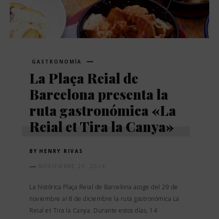
GASTRONOMÍA
La Plaça Reial de
Barcelona presenta la
ruta gastronómica «La
Reial et Tira la Canya»
BY
HENRY RIVAS
NOVIEMBRE 29, 2024
La histórica Plaça Reial de Barcelona acoge del 29 de
noviembre al 8 de diciembre la ruta gastronómica La
Reial et Tira la Canya. Durante estos días, 14