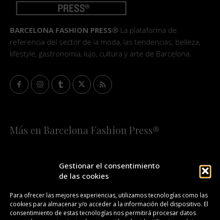
BARCELONA FASHION PRESS®
La plataforma de
referencia del sector de la moda, las tendencias, belleza,
lifestyle, gastronomía, lujo, cultura y arte de Barcelona.
Más en Barcelona Fashion Press®
HOME
QUIÉNES SOMOS
STAFF
Gestionar el consentimiento
de las cookies
¡SUSCRÍBETE A NUESTRA FASHION NEWS!
Para ofrecer las mejores experiencias, utilizamos tecnologías como las
cookies para almacenar y/o acceder a la información del dispositivo. El
CONTACTO
REDACCIÓN
PUBLICIDAD
consentimiento de estas tecnologías nos permitirá procesar datos