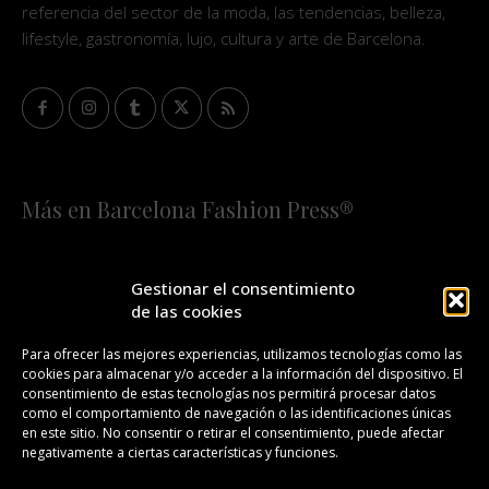
referencia del sector de la moda, las tendencias, belleza,
lifestyle, gastronomía, lujo, cultura y arte de Barcelona.
Más en Barcelona Fashion Press®
HOME
QUIÉNES SOMOS
STAFF
Gestionar el consentimiento
de las cookies
¡SUSCRÍBETE A NUESTRA FASHION NEWS!
Para ofrecer las mejores experiencias, utilizamos tecnologías como las
cookies para almacenar y/o acceder a la información del dispositivo. El
CONTACTO
REDACCIÓN
PUBLICIDAD
consentimiento de estas tecnologías nos permitirá procesar datos
como el comportamiento de navegación o las identificaciones únicas
ISSN 2385-4839
DL B 27443-2014
en este sitio. No consentir o retirar el consentimiento, puede afectar
negativamente a ciertas características y funciones.
GESTIÓN DE LA ORGANIZACIÓN