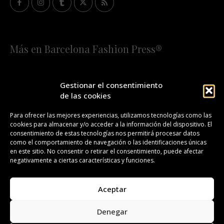
Más en Barcelona Fashion Press®
HOME
QUIÉNES SOMOS
STAFF
Gestionar el consentimiento
de las cookies
¡SUSCRÍBETE A NUESTRA FASHION NEWS!
Para ofrecer las mejores experiencias, utilizamos tecnologías como las
cookies para almacenar y/o acceder a la información del dispositivo. El
CONTACTO
REDACCIÓN
PUBLICIDAD
consentimiento de estas tecnologías nos permitirá procesar datos
como el comportamiento de navegación o las identificaciones únicas
ISSN 2385-4839
DL B 27443-2014
en este sitio. No consentir o retirar el consentimiento, puede afectar
negativamente a ciertas características y funciones.
GESTIÓN DE LA ORGANIZACIÓN
Aceptar
©BARCELONA FASHION PRESS®/™
Denegar
Todos los derechos reservados. Copyright 2008-2024.