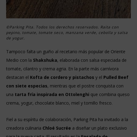
©Parking Pita. Todos los derechos reservados. Raita con
pepino, tomate, tomate seco, manzana verde, cebolla y salsa
de yogur.
Tampoco falta un guiño al recetario más popular de Oriente
Medio con la
Shakshuka
, elaborada con salsa especiada de
tomate, cilantro y crema agria. En la parte más carnívora
destacan el
Kofta de cordero y pistachos
y el
Pulled Beef
con siete especias
, mientras que el postre conquista con
una
tarta fría inspirada en Ottolenghi
que combina queso
crema, yogur, chocolate blanco, miel y tomillo fresco.
Fiel a su espíritu de colaboración, Parking Pita ha invitado a la
creadora culinaria
Chloé Sucrée
a diseñar un plato exclusivo
para la nueva carta. El resultado es la
Ensalada de