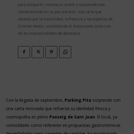
para compartir, recetas al carbón y sorprendentes
combinaciones en su pan estrella. Una carta que
apuesta por la creatividad, la frescura y las especias de
Oriente Medio, consolidando al restaurante como uno
de los imprescindibles de Barcelona.
Con la llegada de septiembre,
Parking Pita
sorprende con
una carta renovada que refuerza su identidad fresca y
cosmopolita en pleno
Passeig de Sant Joan
. El local, ya
consolidado como referente en propuestas gastronómicas
desenfadadas pero cargadas de carácter, ha incorporado