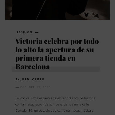
FASHION
Victoria celebra por todo
lo alto la apertura de su
primera tienda en
Barcelona
BY
JORDI CAMPO
OCTUBRE 17, 2025
La icónica firma española celebra 110 años de historia
con la inauguración de su nueva tienda en la calle
Canuda, 39, un espacio que combina moda, música y