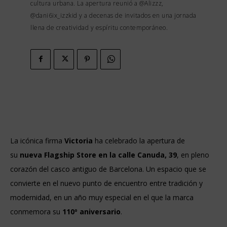
cultura urbana. La apertura reunió a @Alizzz,
@dani6ix_izzkid y a decenas de invitados en una jornada
llena de creatividad y espíritu contemporáneo.
La icónica firma
Victoria
ha celebrado la apertura de
su
nueva Flagship Store en la calle Canuda, 39
, en pleno
corazón del casco antiguo de Barcelona. Un espacio que se
convierte en el nuevo punto de encuentro entre tradición y
modernidad, en un año muy especial en el que la marca
conmemora su
110º aniversario
.