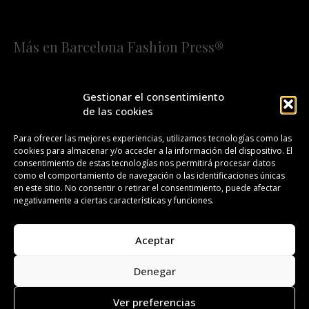
Más en Barcelona Fashion Press®
HOME
QUIÉNES SOMOS
STAFF
Gestionar el consentimiento
de las cookies
¡SUSCRÍBETE A NUESTRA FASHION NEWS!
Para ofrecer las mejores experiencias, utilizamos tecnologías como las
cookies para almacenar y/o acceder a la información del dispositivo. El
CONTACTO
REDACCIÓN
PUBLICIDAD
consentimiento de estas tecnologías nos permitirá procesar datos
como el comportamiento de navegación o las identificaciones únicas
ISSN 2385-4839
DL B 27443-2014
en este sitio. No consentir o retirar el consentimiento, puede afectar
negativamente a ciertas características y funciones.
GESTIÓN DE LA ORGANIZACIÓN
Aceptar
©BARCELONA FASHION PRESS®/™
Denegar
Todos los derechos reservados. Copyright 2008-2024.
Barcelona Fashion Press®/™ es una marca registrada.
Ver preferencias