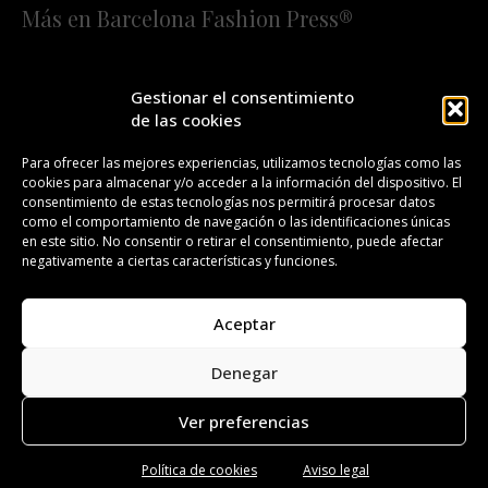
Más en Barcelona Fashion Press®
HOME
QUIÉNES SOMOS
STAFF
Gestionar el consentimiento
de las cookies
¡SUSCRÍBETE A NUESTRA FASHION NEWS!
Para ofrecer las mejores experiencias, utilizamos tecnologías como las
cookies para almacenar y/o acceder a la información del dispositivo. El
CONTACTO
REDACCIÓN
PUBLICIDAD
consentimiento de estas tecnologías nos permitirá procesar datos
como el comportamiento de navegación o las identificaciones únicas
ISSN 2385-4839
DL B 27443-2014
en este sitio. No consentir o retirar el consentimiento, puede afectar
negativamente a ciertas características y funciones.
GESTIÓN DE LA ORGANIZACIÓN
Aceptar
©BARCELONA FASHION PRESS®/™
Denegar
Todos los derechos reservados. Copyright 2008-2024.
Barcelona Fashion Press®/™ es una marca registrada.
Ver preferencias
Política de cookies
Aviso legal
Aviso legal
Política de privacidad
Política de cookies