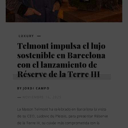
LUXURY
Telmont impulsa el lujo
sostenible en Barcelona
con el lanzamiento de
Réserve de la Terre III
BY
JORDI CAMPO
NOVIEMBRE 16, 2025
La Maison Telmont ha celebrado en Barcelona la visita
de su CEO, Ludovic du Plessis, para presentar Réserve
de la Terre III, su cuvée más comprometida con la