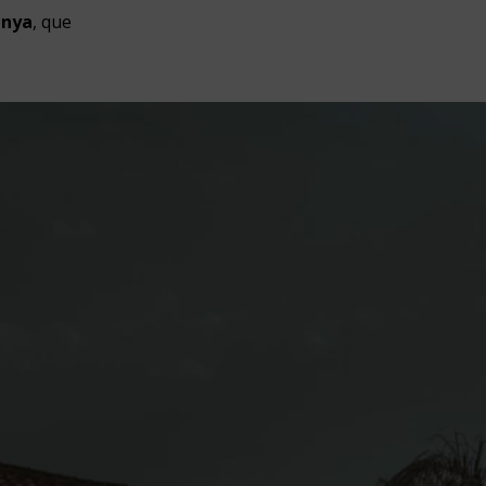
unya
, que