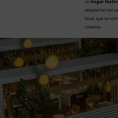
un
hogar festiv
despiertan los s
local, que se co
creativa.