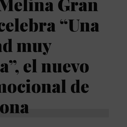
 Melina Gran
celebra “Una
ad muy
a”, el nuevo
mocional de
lona