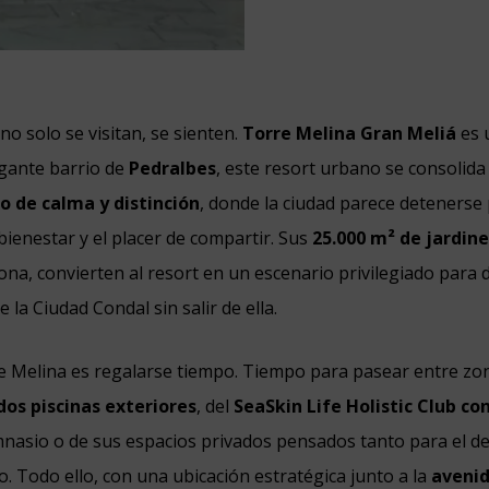
no solo se visitan, se sienten.
Torre Melina Gran Meliá
es u
egante barrio de
Pedralbes
, este resort urbano se consolid
o de calma y distinción
, donde la ciudad parece detenerse
 bienestar y el placer de compartir. Sus
25.000 m² de jardin
ona, convierten al resort en un escenario privilegiado para 
e la Ciudad Condal sin salir de ella.
e Melina es regalarse tiempo. Tiempo para pasear entre zo
dos piscinas exteriores
, del
SeaSkin Life Holistic Club con
imnasio o de sus espacios privados pensados tanto para el 
o. Todo ello, con una ubicación estratégica junto a la
avenid