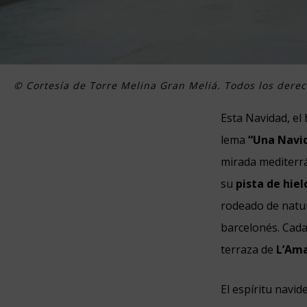
© Cortesía de Torre Melina Gran Meliá. Todos los dere
Esta Navidad, el
lema
“Una Navi
mirada mediterrá
su
pista de hielo
rodeado de natur
barcelonés. Cada
terraza de
L’Am
El espíritu navid