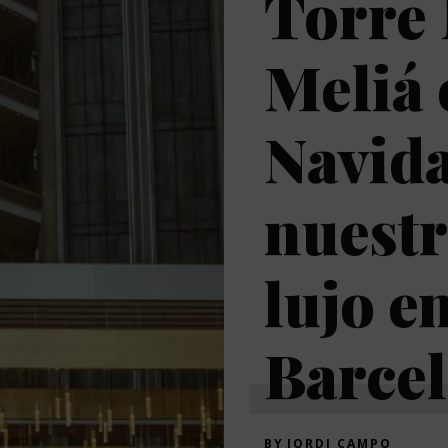
Torre
Meliá 
Navid
nuestr
lujo e
Barce
BY
JORDI CAMPO