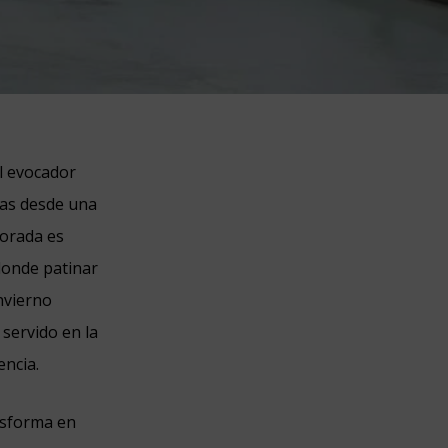
l evocador
tas desde una
porada es
 donde patinar
nvierno
, servido en la
encia.
ansforma en