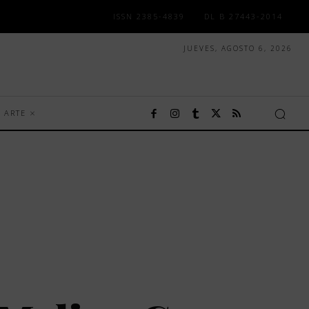
ISSN 2385-4839
DL B 27443-2014
JUEVES, AGOSTO 6, 2026
ARTE