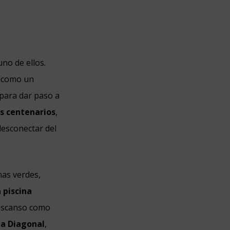
no de ellos.
a como un
 para dar paso a
es centenarios
,
desconectar del
nas verdes,
 piscina
descanso como
a Diagonal
,