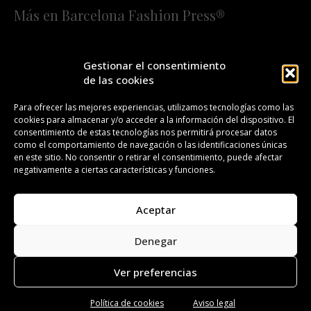
Más en Barcelona Fashion Press®
HOME
QUIÉNES SOMOS
STAFF
Gestionar el consentimiento
de las cookies
¡SUSCRÍBETE A NUESTRA FASHION NEWS!
Para ofrecer las mejores experiencias, utilizamos tecnologías como las
cookies para almacenar y/o acceder a la información del dispositivo. El
CONTACTO
REDACCIÓN
PUBLICIDAD
consentimiento de estas tecnologías nos permitirá procesar datos
como el comportamiento de navegación o las identificaciones únicas
ISSN 2385-4839
DL B 27443-2014
en este sitio. No consentir o retirar el consentimiento, puede afectar
negativamente a ciertas características y funciones.
GESTIÓN DE LA ORGANIZACIÓN
Aceptar
©BARCELONA FASHION PRESS®/™
Denegar
Todos los derechos reservados. Copyright 2008-2024.
Barcelona Fashion Press®/™ es una marca registrada.
Ver preferencias
Política de cookies
Aviso legal
Aviso legal
Política de privacidad
Política de cookies