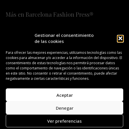
Más en Barcelona Fashion Press®
HOME
QUIÉNES SOMOS
STAFF
Gestionar el consentimiento
de las cookies
¡SUSCRÍBETE A NUESTRA FASHION NEWS!
Para ofrecer las mejores experiencias, utilizamos tecnologías como las
cookies para almacenar y/o acceder a la información del dispositivo. El
CONTACTO
REDACCIÓN
PUBLICIDAD
consentimiento de estas tecnologías nos permitirá procesar datos
como el comportamiento de navegación o las identificaciones únicas
ISSN 2385-4839
DL B 27443-2014
en este sitio. No consentir o retirar el consentimiento, puede afectar
negativamente a ciertas características y funciones.
GESTIÓN DE LA ORGANIZACIÓN
Aceptar
©BARCELONA FASHION PRESS®/™
Denegar
Todos los derechos reservados. Copyright 2008-2024.
Barcelona Fashion Press®/™ es una marca registrada.
Ver preferencias