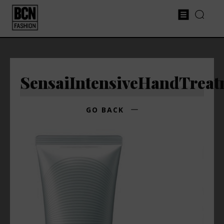
SensaiIntensiveHandTreat
GO BACK