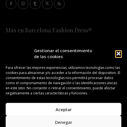
Más en Barcelona Fashion Press®
HOME
QUIÉNES SOMOS
STAFF
Gestionar el consentimiento
de las cookies
¡SUSCRÍBETE A NUESTRA FASHION NEWS!
Para ofrecer las mejores experiencias, utilizamos tecnologías como las
cookies para almacenar y/o acceder a la información del dispositivo. El
CONTACTO
REDACCIÓN
PUBLICIDAD
consentimiento de estas tecnologías nos permitirá procesar datos
como el comportamiento de navegación o las identificaciones únicas
ISSN 2385-4839
DL B 27443-2014
en este sitio. No consentir o retirar el consentimiento, puede afectar
negativamente a ciertas características y funciones.
GESTIÓN DE LA ORGANIZACIÓN
Aceptar
©BARCELONA FASHION PRESS®/™
Denegar
Todos los derechos reservados. Copyright 2008-2024.