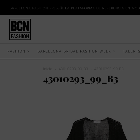
BARCELONA FASHION PRESS®, LA PLATAFORMA DE REFERENCIA EN MOD
FASHION
BARCELONA BRIDAL FASHION WEEK
TALENT
Inicio
43010293_99_B3
43010293_99_B3
43010293_99_B3