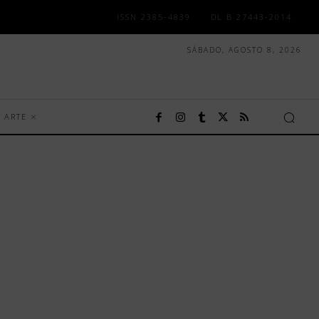
ISSN 2385-4839
DL B 27443-2014
SÁBADO, AGOSTO 8, 2026
ARTE