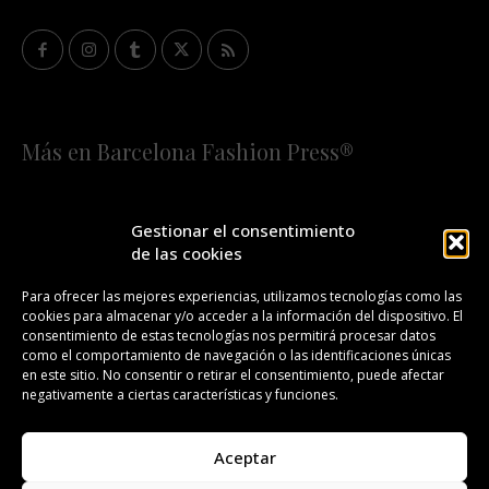
Más en Barcelona Fashion Press®
HOME
QUIÉNES SOMOS
STAFF
Gestionar el consentimiento
de las cookies
¡SUSCRÍBETE A NUESTRA FASHION NEWS!
Para ofrecer las mejores experiencias, utilizamos tecnologías como las
cookies para almacenar y/o acceder a la información del dispositivo. El
CONTACTO
REDACCIÓN
PUBLICIDAD
consentimiento de estas tecnologías nos permitirá procesar datos
como el comportamiento de navegación o las identificaciones únicas
ISSN 2385-4839
DL B 27443-2014
en este sitio. No consentir o retirar el consentimiento, puede afectar
negativamente a ciertas características y funciones.
GESTIÓN DE LA ORGANIZACIÓN
Aceptar
©BARCELONA FASHION PRESS®/™