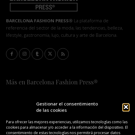
BARCELONA FASHION PRESS®
La plataforma de
referencia del sector de la moda, las tendencias, belleza,
lifestyle, gastronomía, lujo, cultura y arte de Barcelona.
Más en Barcelona Fashion Press®
HOME
QUIÉNES SOMOS
STAFF
Gestionar el consentimiento
de las cookies
¡SUSCRÍBETE A NUESTRA FASHION NEWS!
Para ofrecer las mejores experiencias, utilizamos tecnologías como las
cookies para almacenar y/o acceder a la información del dispositivo. El
CONTACTO
REDACCIÓN
PUBLICIDAD
consentimiento de estas tecnologías nos permitirá procesar datos