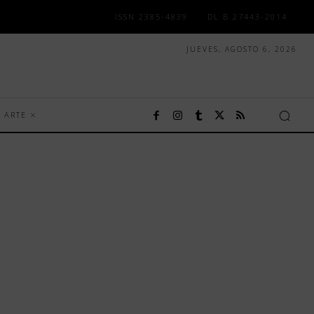
ISSN 2385-4839
DL B 27443-2014
JUEVES, AGOSTO 6, 2026
ARTE