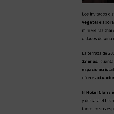
Los invitados di
vegetal
elaborad
mini vieiras tha
o dados de piña 
La terraza de 20
23 años,
cuenta 
espacio acrist
ofrece
actuacio
El
Hotel Claris
e
y destaca el hec
tanto en sus esp