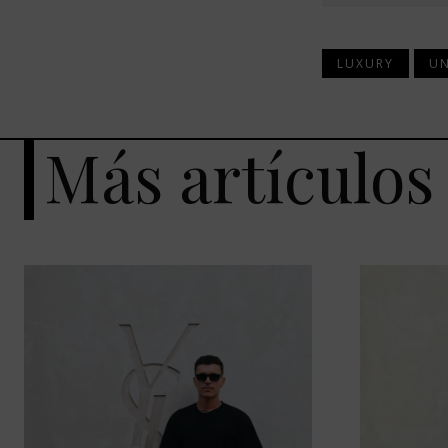
LUXURY
U
Más artículos