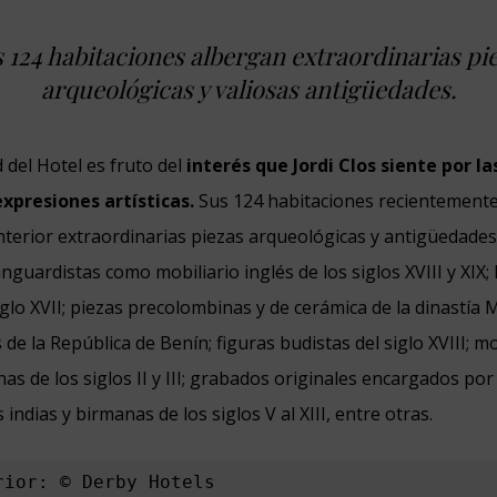
 124 habitaciones albergan extraordinarias pi
arqueológicas y valiosas antigüedades.
 del Hotel es fruto del
interés que Jordi Clos siente por la
expresiones artísticas.
Sus
124 habitaciones recientement
nterior extraordinarias piezas arqueológicas y antigüedad
nguardistas como mobiliario inglés de los siglos XVIII y XIX
iglo XVII; piezas precolombinas y de cerámica de la dinastía
e la República de Benín; figuras budistas del siglo XVIII; m
as de los siglos II y III; grabados originales encargados p
 indias y birmanas de los siglos V al XIII, entre otras.
rior: © Derby Hotels