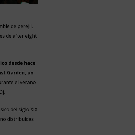
ble de perejil,
es de after eight
lico desde hace
ast Garden, un
urante el verano
Dj.
sico del siglo XIX
no distribuidas