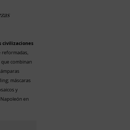
ezas
s civilizaciones
e reformadas,
es que combinan
; lámparas
 Ming; máscaras
osaicos y
or Napoleón en