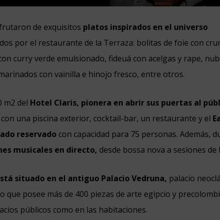
sfrutaron de exquisitos
platos inspirados en el
universo
os por el restaurante de la Terraza: bolitas de foie con crum
i con curry verde emulsionado, fideuá con acelgas y rape, nub
marinados con vainilla e hinojo fresco, entre otros.
0 m2 del
Hotel Claris, pionera en abrir sus puertas al púb
con una piscina exterior, cocktail-bar, un restaurante y el
E
alado reservado
con capacidad para 75 personas. Además, d
nes musicales en directo,
desde bossa nova a sesiones de 
stá situado en el antiguo Palacio Vedruna,
palacio neoclá
ho que posee más de 400 piezas de arte egipcio y precolombi
acios públicos como en las habitaciones.