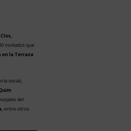
 Clos,
00 invitados que
 en la Terraza
ria social,
 Quim
ncejales del
a,
entre otros