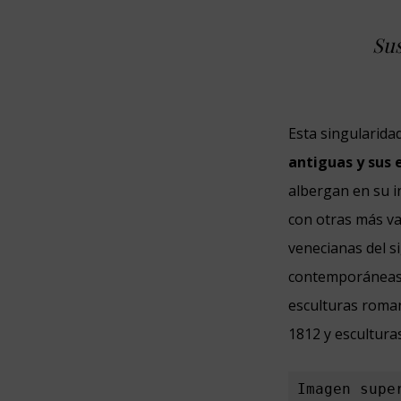
Sus
Esta singularidad
antiguas y sus 
albergan en su i
con otras más va
venecianas del s
contemporáneas d
esculturas roman
1812 y esculturas
Imagen supe