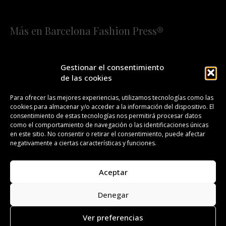
Más en Barcelona Fashion Press®
HOME
QUIÉNES SOMOS
STAFF
Gestionar el consentimiento
de las cookies
¡SUSCRÍBETE A NUESTRA FASHION NEWS!
Para ofrecer las mejores experiencias, utilizamos tecnologías como las
cookies para almacenar y/o acceder a la información del dispositivo. El
CONTACTO
REDACCIÓN
PUBLICIDAD
consentimiento de estas tecnologías nos permitirá procesar datos
como el comportamiento de navegación o las identificaciones únicas
ISSN 2385-4839
DL B 27443-2014
en este sitio. No consentir o retirar el consentimiento, puede afectar
negativamente a ciertas características y funciones.
GESTIÓN DE LA ORGANIZACIÓN
Aceptar
©BARCELONA FASHION PRESS®/™
Denegar
Todos los derechos reservados. Copyright 2008-2024.
Barcelona Fashion Press®/™ es una marca registrada.
Ver preferencias