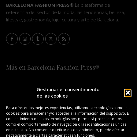
BARCELONA FASHION PRESS®
La plataforma de
referencia del sector de la moda, las tendencias, belleza,
lifestyle, gastronomía, lujo, cultura y arte de Barcelona.
Más en Barcelona Fashion Press®
HOME
QUIÉNES SOMOS
STAFF
Gestionar el consentimiento
de las cookies
¡SUSCRÍBETE A NUESTRA FASHION NEWS!
Para ofrecer las mejores experiencias, utilizamos tecnologías como las
cookies para almacenar y/o acceder a la información del dispositivo. El
CONTACTO
REDACCIÓN
PUBLICIDAD
consentimiento de estas tecnologías nos permitirá procesar datos
como el comportamiento de navegación o las identificaciones únicas
ISSN 2385-4839
DL B 27443-2014
en este sitio. No consentir o retirar el consentimiento, puede afectar
negativamente a ciertas características y funciones.