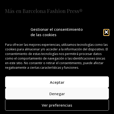
Más en Barcelona Fashion Press®
HOME
QUIÉNES SOMOS
STAFF
Gestionar el consentimiento
de las cookies
¡SUSCRÍBETE A NUESTRA FASHION NEWS!
Para ofrecer las mejores experiencias, utilizamos tecnologías como las
cookies para almacenar y/o acceder a la información del dispositivo. El
CONTACTO
REDACCIÓN
PUBLICIDAD
consentimiento de estas tecnologías nos permitirá procesar datos
como el comportamiento de navegación o las identificaciones únicas
ISSN 2385-4839
DL B 27443-2014
en este sitio. No consentir o retirar el consentimiento, puede afectar
negativamente a ciertas características y funciones.
GESTIÓN DE LA ORGANIZACIÓN
Aceptar
©BARCELONA FASHION PRESS®/™
Denegar
Todos los derechos reservados. Copyright 2008-2024.
Barcelona Fashion Press®/™ es una marca registrada.
Ver preferencias