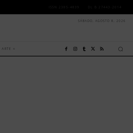
ISSN 2385-4839
DL B 27443-2014
SÁBADO, AGOSTO 8, 2026
ARTE