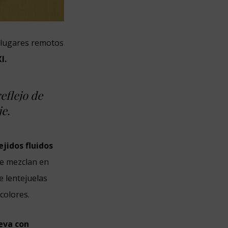
 lugares remotos
I.
eflejo de
je.
ejidos fluidos
e mezclan en
e lentejuelas
colores.
ueva con