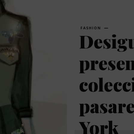
FASHION
Desig
presen
colecc
pasare
York