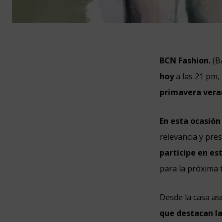
BCN Fashion.
(B
hoy
a las 21 pm,
primavera vera
En esta ocasión
relevancia y pre
participe en es
para la próxima
Desde la casa a
que destacan la