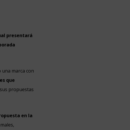
ual presentará
mporada
o una marca con
les que
 sus propuestas
ropuesta en la
males,