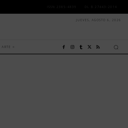
ISSN 2385-4839
DL B 27443-2014
JUEVES, AGOSTO 6, 2026
ARTE