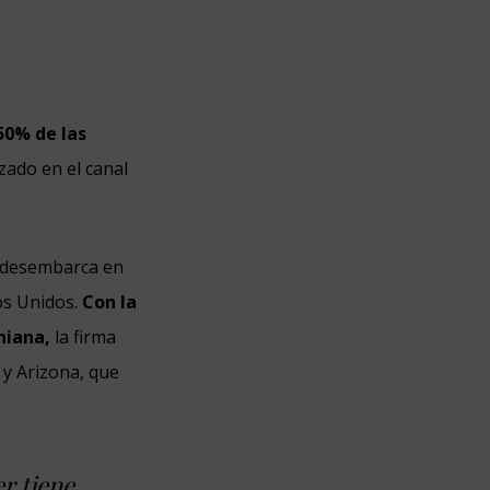
50% de las
zado en el canal
y desembarca en
os Unidos.
Con la
niana,
la firma
 y Arizona, que
r tiene