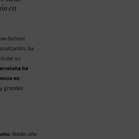
ión en
low fashion
ocalización, ha
icular su
arcelona ha
encia en
 y grandes
unio.
Medio año