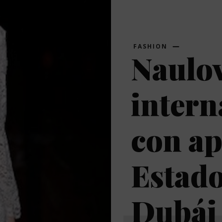
FASHION
Naulov
intern
con ap
Estado
Dubái