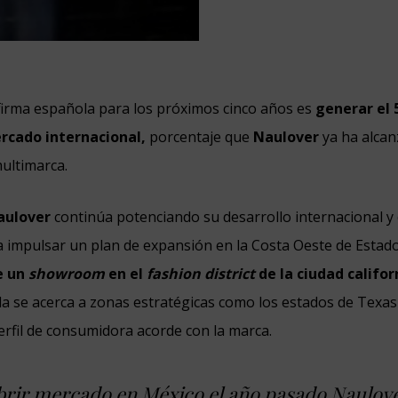
a firma española para los próximos cinco años es
generar el 
rcado internacional,
porcentaje que
Naulover
ya ha alcan
multimarca.
aulover
continúa potenciando su desarrollo internacional 
 impulsar un plan de expansión en la Costa Oeste de Estad
e un
showroom
en el
fashion district
de la ciudad califor
 se acerca a zonas estratégicas como los estados de Texas
rfil de consumidora acorde con la marca.
brir mercado en México el año pasado Naulove