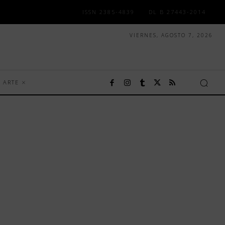
ISSN 2385-4839
DL B 27443-2014
VIERNES, AGOSTO 7, 2026
ARTE