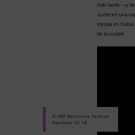
más tarde —y des
outlet
en una cap
instala en Dubai
de la ciudad.
© 080 Barcelona Fashion.
Naulover SS 18.