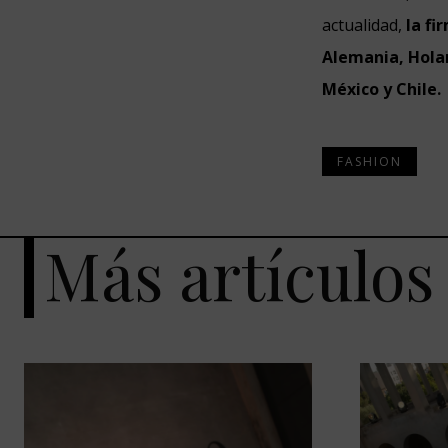
actualidad,
la fi
Alemania, Hola
México y Chile.
FASHION
Más artículos