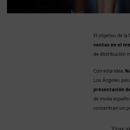
El objetivo de l
ventas en el me
de distribución 
Con esta idea,
N
Los Ángeles para
presentación d
de moda española
concentran un pe
Tras a