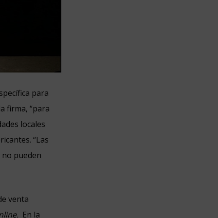
specífica para
a firma, “para
dades locales
icantes. “Las
y no pueden
de venta
nline.
En la