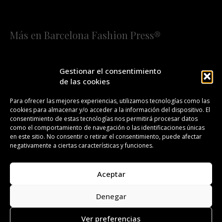
Más en Barcelona Fashion Press®
HOME
QUIÉNES SOMOS
STAFF
Gestionar el consentimiento
de las cookies
¡SUSCRÍBETE A NUESTRA FASHION NEWS!
Para ofrecer las mejores experiencias, utilizamos tecnologías como las
cookies para almacenar y/o acceder a la información del dispositivo. El
CONTACTO
REDACCIÓN
PUBLICIDAD
consentimiento de estas tecnologías nos permitirá procesar datos
como el comportamiento de navegación o las identificaciones únicas
ISSN 2385-4839
DL B 27443-2014
en este sitio. No consentir o retirar el consentimiento, puede afectar
negativamente a ciertas características y funciones.
GESTIÓN DE LA ORGANIZACIÓN
Aceptar
©BARCELONA FASHION PRESS®/™
Denegar
Todos los derechos reservados. Copyright 2008-2024.
Barcelona Fashion Press®/™ es una marca registrada.
Ver preferencias