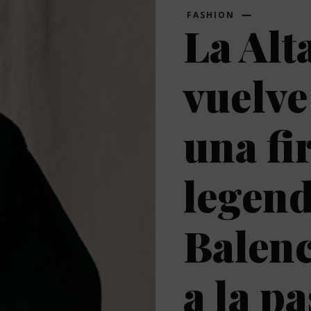
FASHION
La Alt
vuelve
una f
legend
Balenc
a la pa