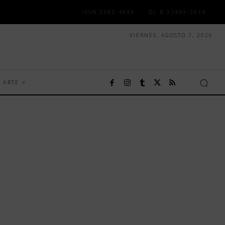
ISSN 2385-4839
DL B 27443-2014
VIERNES, AGOSTO 7, 2026
ARTE