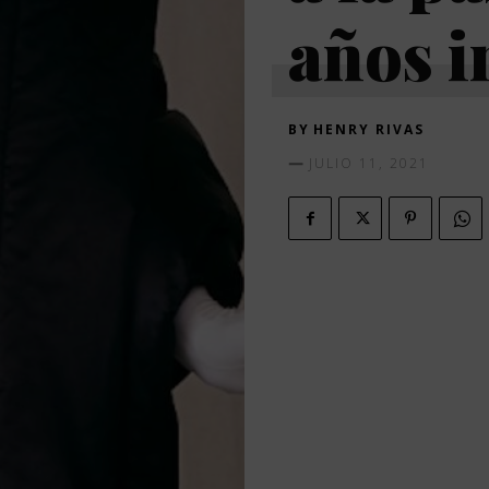
años i
BY
HENRY RIVAS
JULIO 11, 2021