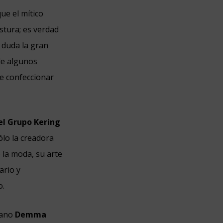
ue el mítico
ostura; es verdad
 duda la gran
de algunos
e confeccionar
el Grupo Kering
ólo la creadora
e la moda, su arte
ario y
o.
giano
Demma