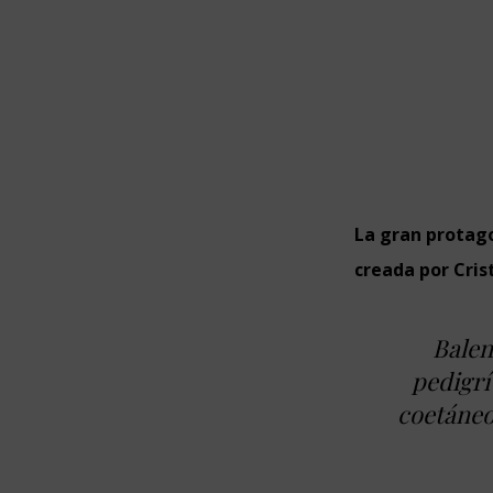
La gran protago
creada por Cris
Balen
pedigrí
coetáneo