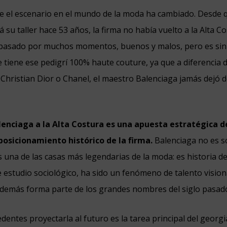
ue el escenario en el mundo de la moda ha cambiado. Desde q
 su taller hace 53 años, la firma no había vuelto a la Alta C
 pasado por muchos momentos, buenos y malos, pero es sin
e tiene ese pedigrí 100% haute couture, ya que a diferencia 
hristian Dior o Chanel, el maestro Balenciaga jamás dejó d
lenciaga a la Alta Costura es una apuesta estratégica d
 posicionamiento histórico de la firma.
Balenciaga no es s
es una de las casas más legendarias de la moda: es historia d
e estudio sociológico, ha sido un fenómeno de talento vision
además forma parte de los grandes nombres del siglo pasad
dentes proyectarla al futuro es la tarea principal del geor