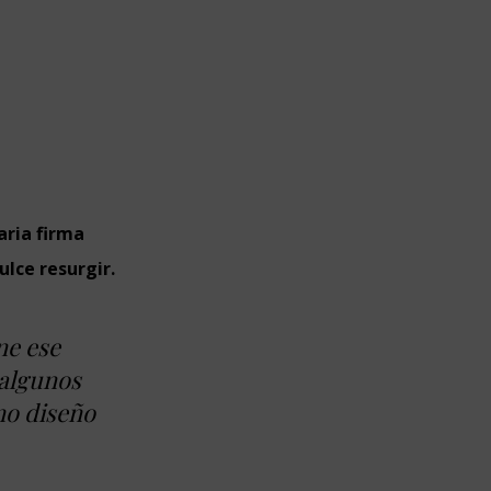
aria firma
ulce resurgir.
ne ese
 algunos
no diseño