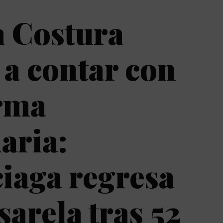
a Costura
 a contar con
irma
aria:
iaga regresa
sarela tras 52