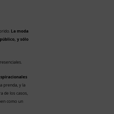
brido.
La moda
público, y sólo
resenciales.
nspiracionales
 prenda, y la
a de los casos,
ciben como un