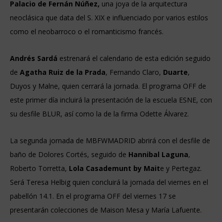
Palacio de Fernán Núñez,
una joya de la arquitectura
neoclásica que data del S. XIX e influenciado por varios estilos
como el neobarroco o el romanticismo francés.
Andrés Sardá
estrenará el calendario de esta edición seguido
de
Agatha Ruiz de la Prada
, Fernando Claro,
Duarte
,
Duyos y Malne, quien cerrará la jornada. El programa OFF de
este primer día incluirá la presentación de la escuela ESNE, con
su desfile BLUR, así como la de la firma Odette Álvarez.
La segunda jornada de MBFWMADRID abrirá con el desfile de
baño de Dolores Cortés, seguido de
Hannibal Laguna
,
Roberto Torretta,
Lola Casademunt by Mait
e y Pertegaz.
Será Teresa Helbig quien concluirá la jornada del viernes en el
pabellón 14.1. En el programa OFF del viernes 17 se
presentarán colecciones de Maison Mesa y María Lafuente.