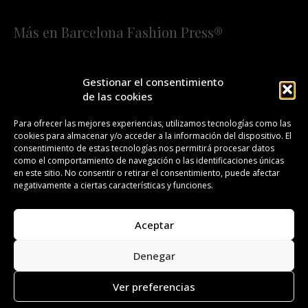
Más en Barcelona Fashion Press®
HOME
QUIÉNES SOMOS
STAFF
Gestionar el consentimiento
de las cookies
¡SUSCRÍBETE A NUESTRA FASHION NEWS!
Para ofrecer las mejores experiencias, utilizamos tecnologías como las
cookies para almacenar y/o acceder a la información del dispositivo. El
CONTACTO
REDACCIÓN
PUBLICIDAD
consentimiento de estas tecnologías nos permitirá procesar datos
como el comportamiento de navegación o las identificaciones únicas
ISSN 2385-4839
DL B 27443-2014
en este sitio. No consentir o retirar el consentimiento, puede afectar
negativamente a ciertas características y funciones.
GESTIÓN DE LA ORGANIZACIÓN
Aceptar
©BARCELONA FASHION PRESS®/™
Denegar
Todos los derechos reservados. Copyright 2008-2024.
Barcelona Fashion Press®/™ es una marca registrada.
Ver preferencias