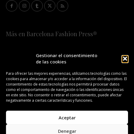
Más en Barcelona Fashion Press®
HOME
QUIÉNES SOMOS
STAFF
Gestionar el consentimiento
de las cookies
¡SUSCRÍBETE A NUESTRA FASHION NEWS!
Para ofrecer las mejores experiencias, utilizamos tecnologías como las
cookies para almacenar y/o acceder a la información del dispositivo. El
CONTACTO
REDACCIÓN
PUBLICIDAD
consentimiento de estas tecnologías nos permitirá procesar datos
como el comportamiento de navegación o las identificaciones únicas
ISSN 2385-4839
DL B 27443-2014
en este sitio. No consentir o retirar el consentimiento, puede afectar
negativamente a ciertas características y funciones.
GESTIÓN DE LA ORGANIZACIÓN
Aceptar
©BARCELONA FASHION PRESS®/™
Denegar
Todos los derechos reservados. Copyright 2008-2024.