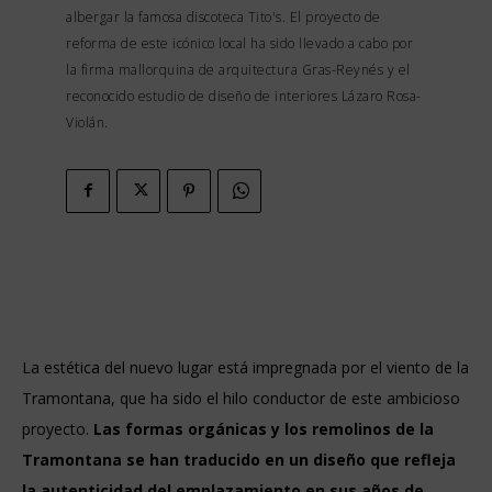
albergar la famosa discoteca Tito's. El proyecto de
reforma de este icónico local ha sido llevado a cabo por
la firma mallorquina de arquitectura Gras-Reynés y el
reconocido estudio de diseño de interiores Lázaro Rosa-
Violán.
La estética del nuevo lugar está impregnada por el viento de la
Tramontana, que ha sido el hilo conductor de este ambicioso
proyecto.
Las formas orgánicas y los remolinos de la
Tramontana se han traducido en un diseño que refleja
la autenticidad del emplazamiento en sus años de