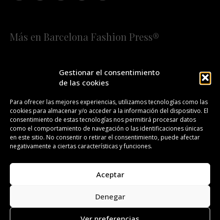
Más en Barcelona Fashion Press®
HOME
QUIÉNES SOMOS
STAFF
Gestionar el consentimiento
de las cookies
¡SUSCRÍBETE A NUESTRA FASHION NEWS!
Para ofrecer las mejores experiencias, utilizamos tecnologías como las
cookies para almacenar y/o acceder a la información del dispositivo. El
CONTACTO
REDACCIÓN
PUBLICIDAD
consentimiento de estas tecnologías nos permitirá procesar datos
como el comportamiento de navegación o las identificaciones únicas
ISSN 2385-4839
DL B 27443-2014
en este sitio. No consentir o retirar el consentimiento, puede afectar
negativamente a ciertas características y funciones.
GESTIÓN DE LA ORGANIZACIÓN
Aceptar
©BARCELONA FASHION PRESS®/™
Denegar
Todos los derechos reservados. Copyright 2008-2024.
Barcelona Fashion Press®/™ es una marca registrada.
Ver preferencias