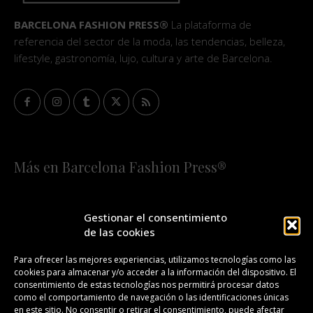
BARCELONA FASHION PRESS®
La plataforma de
referencia del sector de la moda, las tendencias, belleza,
lifestyle, gastronomía, lujo, cultura y arte de Barcelona.
Más en Barcelona Fashion Press®
HOME
QUIÉNES SOMOS
STAFF
Gestionar el consentimiento
de las cookies
¡SUSCRÍBETE A NUESTRA FASHION NEWS!
Para ofrecer las mejores experiencias, utilizamos tecnologías como las
cookies para almacenar y/o acceder a la información del dispositivo. El
CONTACTO
REDACCIÓN
PUBLICIDAD
consentimiento de estas tecnologías nos permitirá procesar datos
como el comportamiento de navegación o las identificaciones únicas
ISSN 2385-4839
DL B 27443-2014
en este sitio. No consentir o retirar el consentimiento, puede afectar