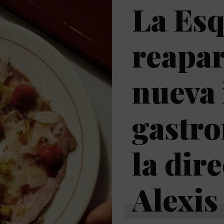
La Es
reapar
nueva 
gastr
la dir
Alexis