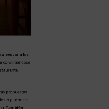
ara evocar a los
ró
convirtiéndose
staurante,
eras propuestas
 de un pincho de
ana.
También