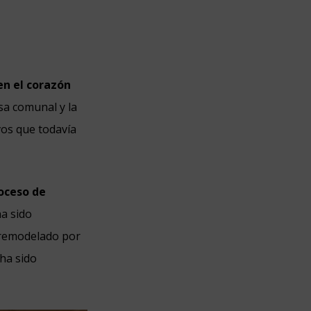
en el corazón
sa comunal y la
vos que todavía
roceso de
ha sido
o remodelado por
 ha sido