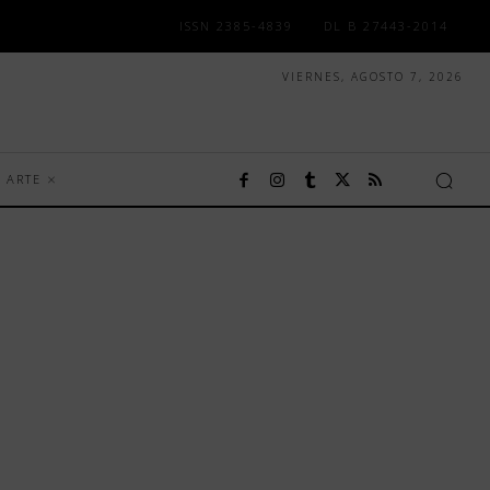
ISSN 2385-4839
DL B 27443-2014
VIERNES, AGOSTO 7, 2026
ARTE