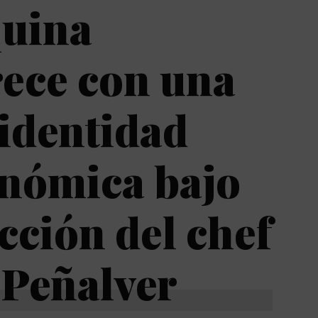
quina
ece con una
identidad
onómica bajo
ección del chef
 Peñalver