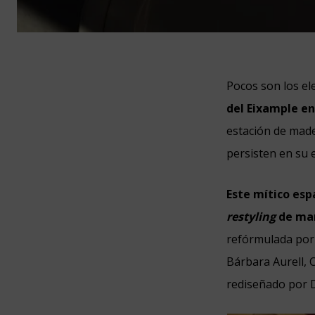
Pocos son los e
del Eixample
en
estación de made
persisten en su 
Este mítico esp
restyling
de mar
refórmulada por
Bárbara Aurell, 
rediseñado por D