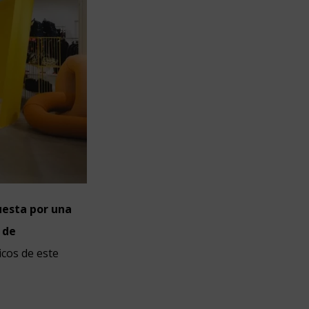
uesta por una
 de
icos de este