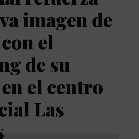
va imagen de
con el
ing de su
 en el centro
ial Las
s