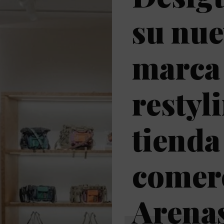
su nue
marca 
restyl
tienda
comerc
Arena