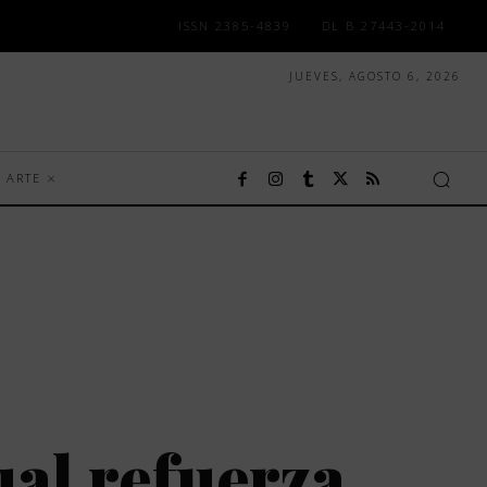
ISSN 2385-4839
DL B 27443-2014
JUEVES, AGOSTO 6, 2026
ARTE
al refuerza