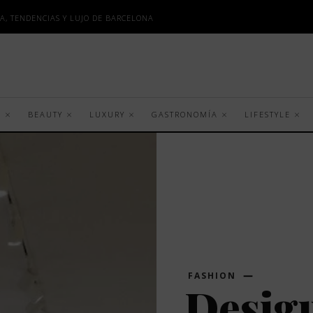
A, TENDENCIAS Y LUJO DE BARCELONA
S
BEAUTY
LUXURY
GASTRONOMÍA
LIFESTYLE
FASHION
Desigu