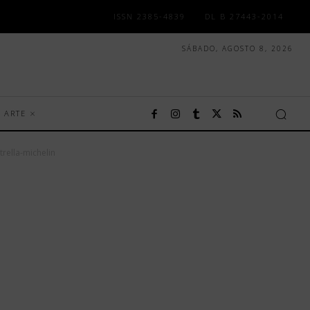
ISSN 2385-4839
DL B 27443-2014
SÁBADO, AGOSTO 8, 2026
ARTE
rella-michelin