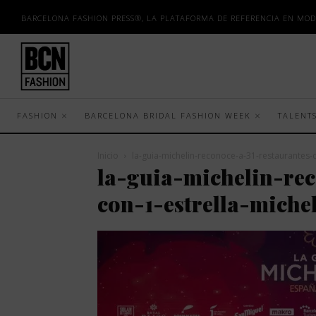
BARCELONA FASHION PRESS®, LA PLATAFORMA DE REFERENCIA EN MOD
FASHION
BARCELONA BRIDAL FASHION WEEK
TALENT
Inicio
la-guia-michelin-reconoce-a-31-restaurantes-c
la-guia-michelin-rec
con-1-estrella-miche