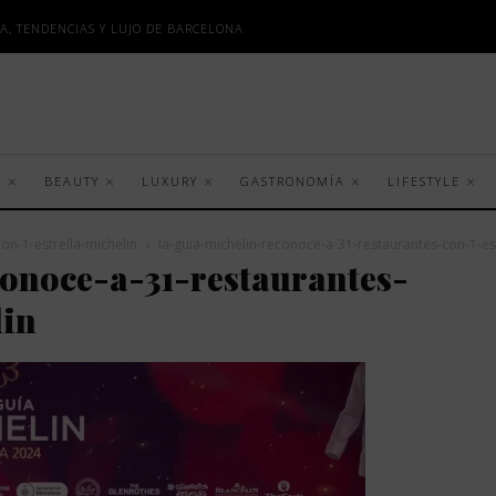
A, TENDENCIAS Y LUJO DE BARCELONA
S
BEAUTY
LUXURY
GASTRONOMÍA
LIFESTYLE
on-1-estrella-michelin
la-guia-michelin-reconoce-a-31-restaurantes-con-1-est
onoce-a-31-restaurantes-
lin