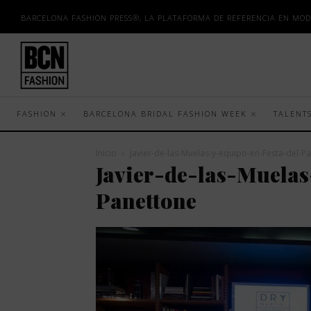
BARCELONA FASHION PRESS®, LA PLATAFORMA DE REFERENCIA EN MOD
FASHION
BARCELONA BRIDAL FASHION WEEK
TALENT
Inicio
Javier-de-las-Muelas-y-equipo-en-Festa-del-P
Javier-de-las-Muelas
Panettone