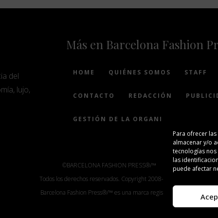
Más en Barcelona Fashion P
HOME
QUIÉNES SOMOS
STAFF
ia del
mía, lujo,
CONTACTO
REDACCIÓN
PUBLICI
GESTIÓN DE LA ORGANIZACIÓN
Para ofrecer las
almacenar y/o ac
tecnologías nos
las identificacio
©BARCELONA FASHION PRESS®/™
puede afectar ne
Todos los derechos reservados. Copyright 2008-2024.
Barcelona Fashion Press®/™ es una marca registrada.
Acep