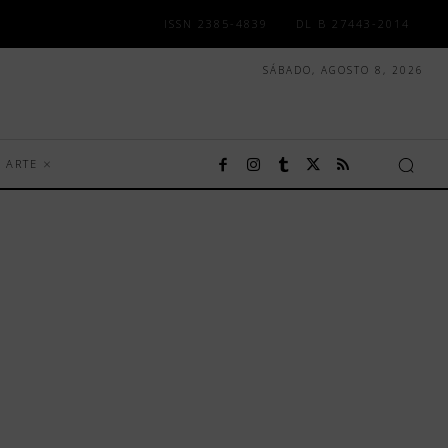
ISSN 2385-4839
DL B 27443-2014
SÁBADO, AGOSTO 8, 2026
ARTE