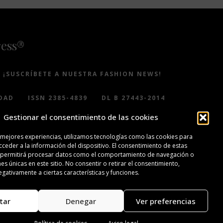
ress®
¡SUSCRÍBETE A NUESTRA FASHION NEWS!
DAD
ISSN 2385-4839
DL B 27443-2014
Gestionar el consentimiento de las cookies
 mejores experiencias, utilizamos tecnologías como las cookies para
ceder a la información del dispositivo. El consentimiento de estas
 permitirá procesar datos como el comportamiento de navegación o
nes únicas en este sitio. No consentir o retirar el consentimiento,
gativamente a ciertas características y funciones.
tar
Denegar
Ver preferencias