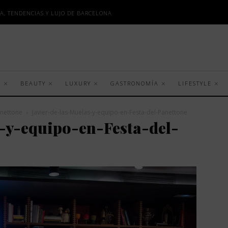
A, TENDENCIAS Y LUJO DE BARCELONA
S
BEAUTY
LUXURY
GASTRONOMÍA
LIFESTYLE
anettone
Javier-de-las-Muelas-y-equipo-en-Festa-del-Panettone
-y-equipo-en-Festa-del-