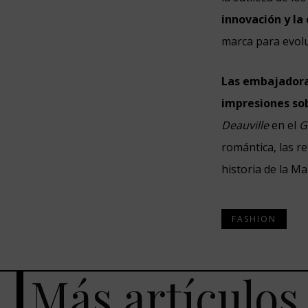
innovación y la
marca para evolu
Las embajadoras
impresiones sob
Deauville
en el
G
romántica, las re
historia de la Ma
FASHION
Más artículos