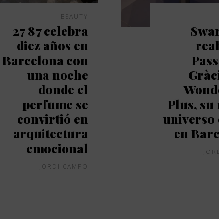
BEAUTY
27 87 celebra
Swar
diez años en
rea
Barcelona con
Pass
una noche
Gràc
donde el
Wond
perfume se
Plus, su
convirtió en
universo 
arquitectura
en Bar
emocional
JOR
JORDI CAMPO