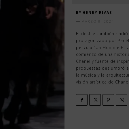
BY
HENRY RIVAS
MARZO 9, 2024
El desfile también rindi
protagonizado por Penélo
película "Un Homme Et 
comienzo de una histori
Chanel y fuente de inspi
propuestas deslumbró en 
la música y la arquitect
visión artística de Chanel