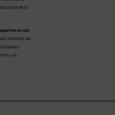
ad única de la
mpartieron sus
aseo marítimo de
senfadada y
tero y la