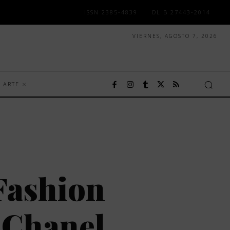
ISSN 2385-4839
DL B 27443-2014
VIERNES, AGOSTO 7, 2026
ARTE
Fashion
 Chanel