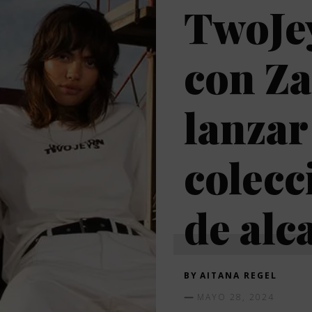
TwoJey
con Za
lanzar
colecc
de alc
BY
AITANA REGEL
MAYO 28, 2024