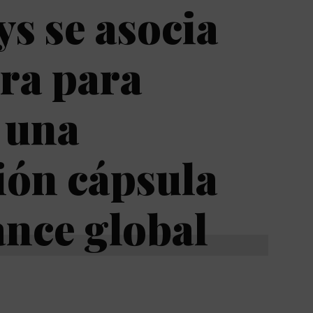
s se asocia
ra para
 una
ión cápsula
ance global