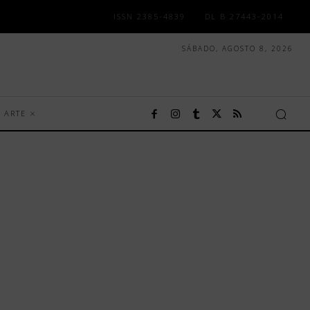
ISSN 2385-4839
DL B 27443-2014
SÁBADO, AGOSTO 8, 2026
ARTE