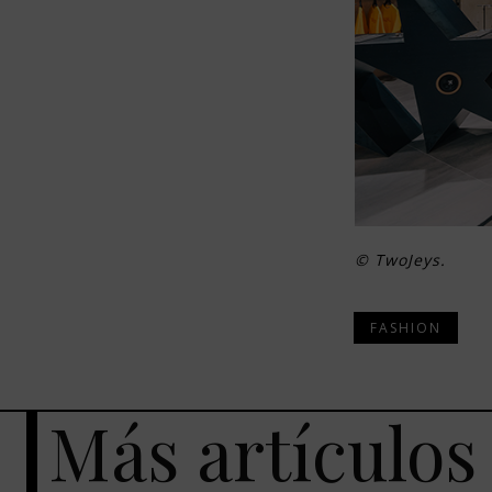
©
TwoJeys.
FASHION
Más artículos