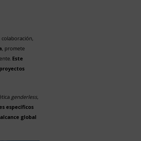
a colaboración,
a
, promete
ente.
Este
 proyectos
ética
genderless
,
es específicos
 alcance global