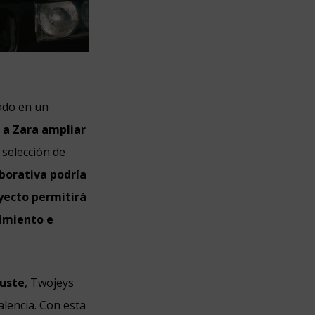
tado en un
 a Zara ampliar
 selección de
borativa podría
yecto permitirá
cimiento e
Juste
, Twojeys
lencia. Con esta