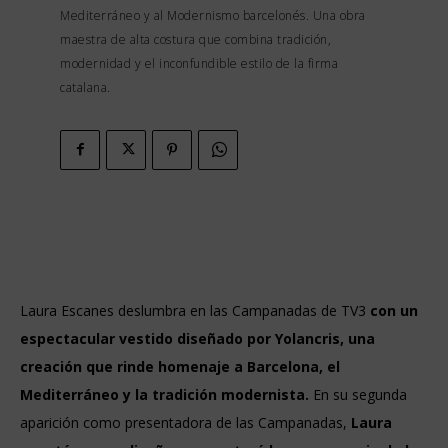
Mediterráneo y al Modernismo barcelonés. Una obra
maestra de alta costura que combina tradición,
modernidad y el inconfundible estilo de la firma
catalana.
Laura Escanes deslumbra en las Campanadas de TV3
con un
espectacular vestido diseñado por Yolancris, una
creación que rinde homenaje a Barcelona, el
Mediterráneo y la tradición modernista.
En su segunda
aparición como presentadora de las Campanadas,
Laura