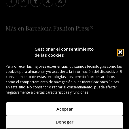
Más en Barcelona Fashion Press®
HOME
QUIÉNES SOMOS
STAFF
Gestionar el consentimiento
de las cookies
¡SUSCRÍBETE A NUESTRA FASHION NEWS!
Para ofrecer las mejores experiencias, utilizamos tecnologías como las
cookies para almacenar y/o acceder a la información del dispositivo. El
CONTACTO
REDACCIÓN
PUBLICIDAD
consentimiento de estas tecnologías nos permitirá procesar datos
como el comportamiento de navegación o las identificaciones únicas
ISSN 2385-4839
DL B 27443-2014
en este sitio. No consentir o retirar el consentimiento, puede afectar
negativamente a ciertas características y funciones.
GESTIÓN DE LA ORGANIZACIÓN
Aceptar
©BARCELONA FASHION PRESS®/™
Denegar
Todos los derechos reservados. Copyright 2008-2024.