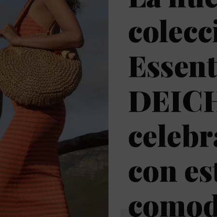
colecc
Essent
DEIC
celebr
con es
comod