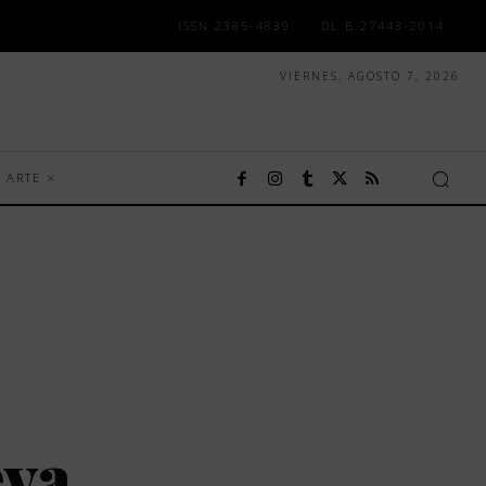
ISSN 2385-4839
DL B 27443-2014
VIERNES, AGOSTO 7, 2026
ARTE
eva