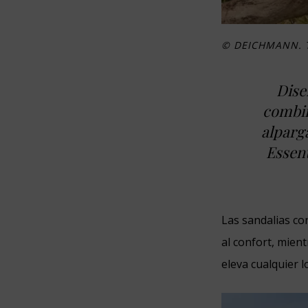
© DEICHMANN. T
Dise
combin
alparga
Essent
Las sandalias co
al confort, mien
eleva cualquier l