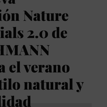
ión Nature
ials 2.0 de
HMANN
a el verano
tilo natural y
idad