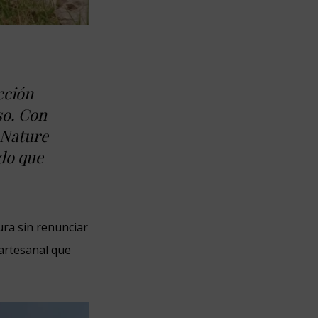
cción
so. Con
Nature
ado que
ura sin renunciar
 artesanal que