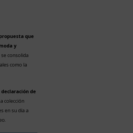
propuesta que
ómoda y
 se consolida
ales como la
 declaración de
a colección
s en su día a
eo.