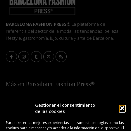
BARCELONA FASHION PRESS®
La plataforma de
referencia del sector de la moda, las tendencias, belleza,
lifestyle, gastronomía, lujo, cultura y arte de Barcelona.
Más en Barcelona Fashion Press®
HOME
QUIÉNES SOMOS
STAFF
Gestionar el consentimiento
de las cookies
¡SUSCRÍBETE A NUESTRA FASHION NEWS!
Para ofrecer las mejores experiencias, utilizamos tecnologías como las
cookies para almacenar y/o acceder a la información del dispositivo. El
CONTACTO
REDACCIÓN
PUBLICIDAD