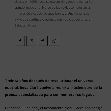
Gracia en 1995 hasta su expansión global, la marca ha
transformado el universo de las novias con elegancia,
innovación y colaboraciones icónicas. Una historia de
éxito que continúa creciendo con nuevas aperturas en
Estados Unidos.
Treinta años después de revolucionar el universo
nupcial, Rosa Clará vuelve a reunir al núcleo duro de la
prensa especializada para conmemorar su legado.
El pasado 30 de abril, el Restaurante Nobu Barcelona acogió