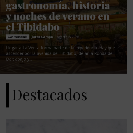
gastronomía, historia
y noches de verano en
el Tibidabo
Jordi Campo
-
agosto 6, 2026
Gastronomía
Llegar a La Venta forma parte de la experiencia. Hay que
ascender por la avenida del Tibidabo, dejar la Ronda de
Dalt abajo y...
Destacados