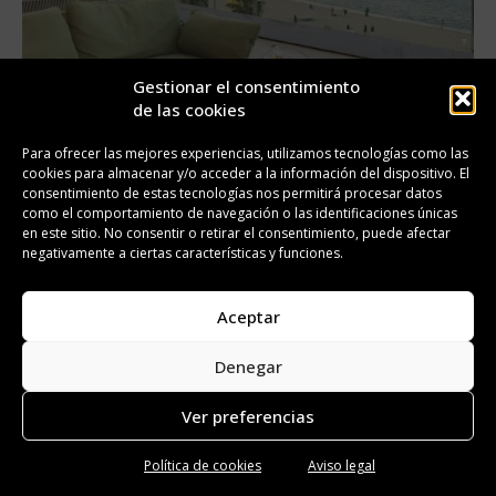
Gestionar el consentimiento
de las cookies
Para ofrecer las mejores experiencias, utilizamos tecnologías como las
cookies para almacenar y/o acceder a la información del dispositivo. El
consentimiento de estas tecnologías nos permitirá procesar datos
como el comportamiento de navegación o las identificaciones únicas
en este sitio. No consentir o retirar el consentimiento, puede afectar
LIFESTYLE
negativamente a ciertas características y funciones.
La gran fiesta del atardecer llega a
Barcelona: Corona Sunset Spots
celebra el verano en SKAPA
Aceptar
JORDI CAMPO
Denegar
Ver preferencias
Política de cookies
Aviso legal