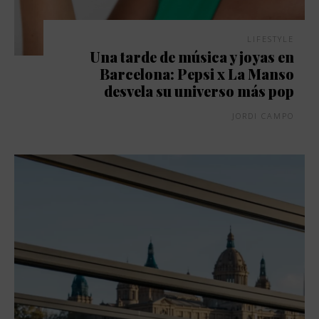
LIFESTYLE
Una tarde de música y joyas en
Barcelona: Pepsi x La Manso
desvela su universo más pop
JORDI CAMPO