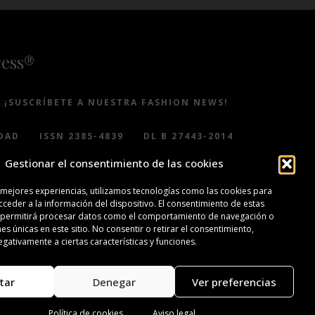
ress®
¡SUSCRÍBETE A NUESTRA FASHION NEWS!
DAD
ISSN 2385-4839
DL B 27443-2014
Gestionar el consentimiento de las cookies
 mejores experiencias, utilizamos tecnologías como las cookies para
ceder a la información del dispositivo. El consentimiento de estas
 permitirá procesar datos como el comportamiento de navegación o
nes únicas en este sitio. No consentir o retirar el consentimiento,
gativamente a ciertas características y funciones.
tar
Denegar
Ver preferencias
Política de cookies
Aviso legal