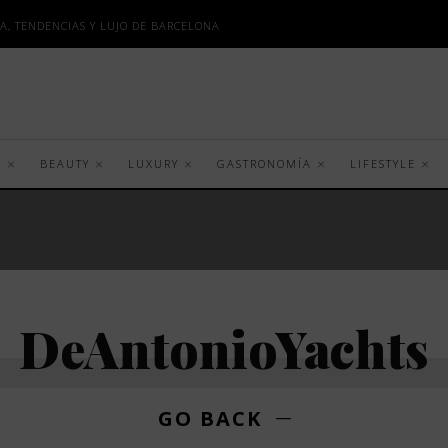
A, TENDENCIAS Y LUJO DE BARCELONA
S
BEAUTY
LUXURY
GASTRONOMÍA
LIFESTYLE
DeAntonioYachts
GO BACK