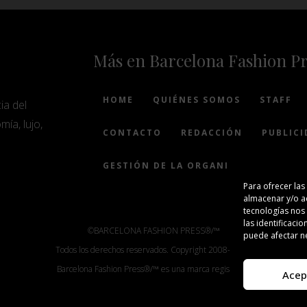
Más en Barcelona Fashion P
HOME
QUIÉNES SOMOS
STAFF
ia del
mía, lujo,
CONTACTO
REDACCIÓN
PUBLICI
GESTIÓN DE LA ORGANIZACIÓN
Para ofrecer las
almacenar y/o ac
tecnologías nos
las identificacio
©BARCELONA FASHION PRESS®/™
puede afectar ne
Todos los derechos reservados. Copyright 2008-2024.
Barcelona Fashion Press®/™ es una marca registrada.
Acep