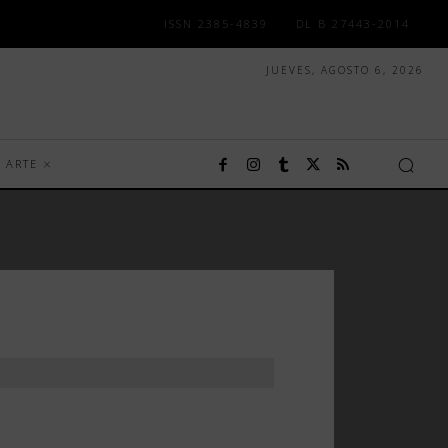
ISSN 2385-4839
DL B 27443-2014
JUEVES, AGOSTO 6, 2026
ARTE