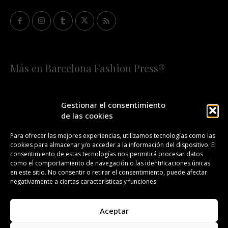
Más en Barcelona Fashion Press®
HOME
QUIÉNES SOMOS
STAFF
Gestionar el consentimiento
de las cookies
¡SUSCRÍBETE A NUESTRA FASHION NEWS!
Para ofrecer las mejores experiencias, utilizamos tecnologías como las
cookies para almacenar y/o acceder a la información del dispositivo. El
CONTACTO
REDACCIÓN
PUBLICIDAD
consentimiento de estas tecnologías nos permitirá procesar datos
como el comportamiento de navegación o las identificaciones únicas
ISSN 2385-4839
DL B 27443-2014
en este sitio. No consentir o retirar el consentimiento, puede afectar
negativamente a ciertas características y funciones.
GESTIÓN DE LA ORGANIZACIÓN
Aceptar
©BARCELONA FASHION PRESS®/™